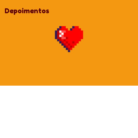
1 a 50 unidades:
Valor integral.
Depoimentos
A partir de 51 unidades:
8% OFF em cada item.
A partir de 101 unidades:
13% OFF em cada item.
A partir de 301 unidades:
18% OFF em cada item.
Acima de 501 unidades:
29% OFF em cada item.
Dica: Você pode comprar qualquer quantidade (ex: 52, 105 ou
600 unidades), o sistema calculará o melhor desconto para você!
ATENÇÃO:
Para que seu projeto tenha o máximo de fidelidade de cor, ao
enviar a imagem garanta que esteja em formato CMYK (para
impressão);
As cores que vemos na tela estão em RGB e o CMYK é para
impressão. Normalmente conseguimos chegar no tom 99%
parecido com o que é demonstrado na tela, mas por essa