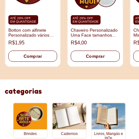
ATÉ 29% OFF
ATÉ 29% OFF
AT
EM QUANTIDADE
EM QUANTIDADE
E
Botton com alfinete
Chaveiro Personalizado
Ch
Personalizado vários
Uma Face tamanhos
Mi
tamanhos
3,5cm e 4,5cm
5,
R$1,95
R$4,00
R$
Comprar
Comprar
categorias
Brindes
Cadernos
Livros, Mangás e
HQs