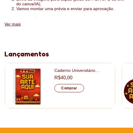
do canva/IA);
Vamos montar uma prévia e enviar para aprovação.
:
ESPECIFICAÇÕES
Ver mais
1 dia por página ou 2 dias por página
folhas sulfite 75g
impressão das folhas interiores com a sua logo
Lançamentos
tamanho: 15x21cm
Caderno Universitário
Capa: papel fotográfico 130gr + papelão 15mm
Personalizado tamanho
R$40,00
20x28cm
Acabamento: laminação fosca
Comprar
Descontos Progressivos
Quanto mais itens você leva, menor é o valoro pago por unidade.
O desconto é aplicado automaticamente no seu carrinho assim
que você atinge as quantidades abaixo: