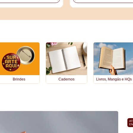
Brindes
Cadernos
Livros, Mangás e HQs
AT
EM