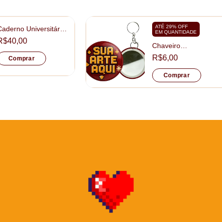
ATÉ 29% OFF
Caderno Universitário
EM QUANTIDADE
Personalizado
R$40,00
tamanho 20x28cm
Chaveiro
Personalizado Mini
R$6,00
Comprar
Espelho tamanho
5,5cm
Comprar
D
Qu
po
no
ab