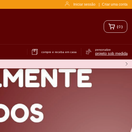
Iniciar sessão
|
Criar uma conta
(
0
)
personalize
compre e receba em casa
projeto sob medida