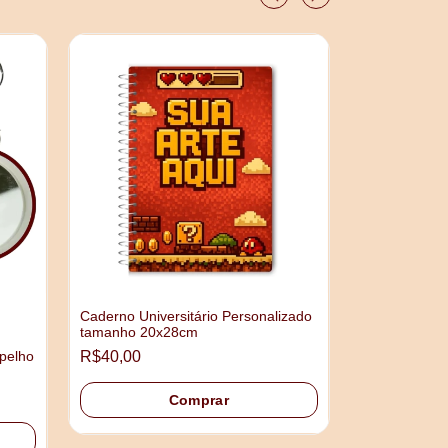
Caderno Universitário Personalizado
tamanho 20x28cm
Mangá ou HQ
pelho
R$40,00
Personalizad
R$45,00
Comprar