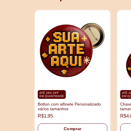
DURA 20x28cm
ATÉ 29% OFF
ATÉ 2
EM QUANTIDADE
EM Q
Botton com alfinete Personalizado
Chave
vários tamanhos
taman
R$1,95
R$4,
Comprar