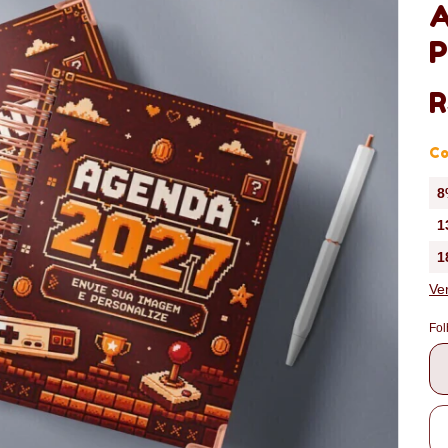
A
P
R
Co
8
1
1
Ve
Fol