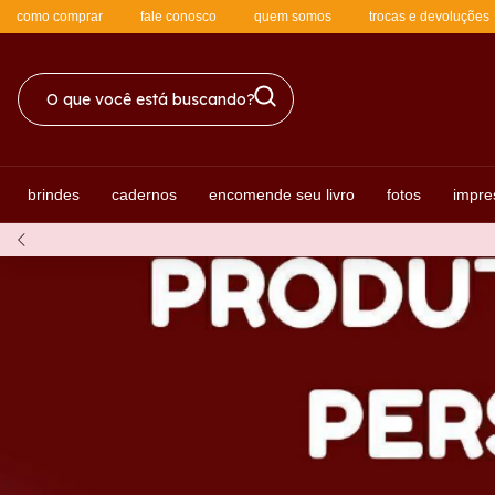
como comprar
fale conosco
quem somos
trocas e devoluções
brindes
cadernos
encomende seu livro
fotos
impre