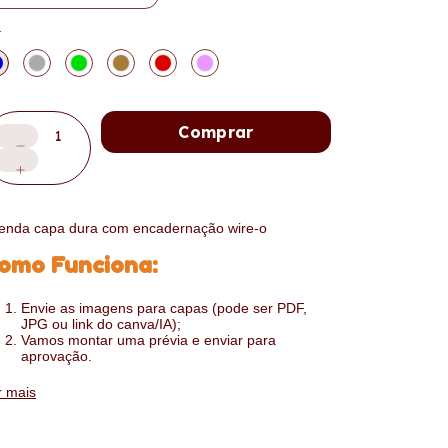
r
enda capa dura com encadernação wire-o
omo Funciona:
Envie as imagens para capas (pode ser PDF,
JPG ou link do canva/IA);
Vamos montar uma prévia e enviar para
aprovação.
:
SPECIFICAÇÕES
r mais
1 dia por página ou 2 dias por página