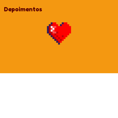
1 a 50 unidades:
Valor integral.
Depoimentos
A partir de 51 unidades:
8% OFF em cada item.
A partir de 101 unidades:
13% OFF em cada item.
A partir de 301 unidades:
18% OFF em cada item.
Acima de 501 unidades:
29% OFF em cada item.
Dica: Você pode comprar qualquer quantidade (ex: 52, 105 ou
600 unidades), o sistema calculará o melhor desconto para você!
ATENÇÃO:
Para que seu projeto tenha o máximo de fidelidade de cor, ao
enviar a imagem garanta que esteja em formato CMYK (para
impressão);
As cores que vemos na tela estão em RGB e o CMYK é para
impressão. Normalmente conseguimos chegar no tom 99%
parecido com o que é demonstrado na tela, mas por essa