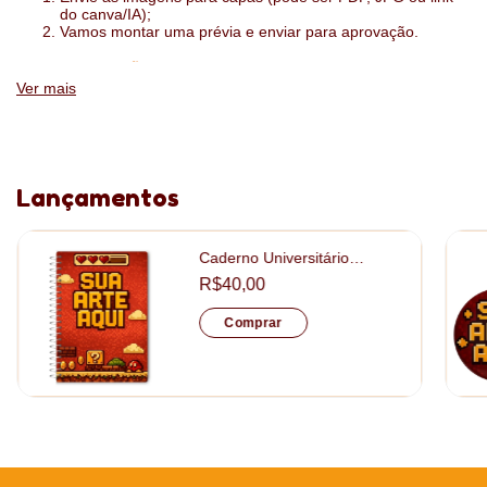
do canva/IA);
Vamos montar uma prévia e enviar para aprovação.
:
ESPECIFICAÇÕES
Ver mais
1 dia por página ou 2 dias por página
folhas sulfite 75g
impressão das folhas interiores com a sua logo
Lançamentos
tamanho: 15x21cm
Caderno Universitário
Capa: papel fotográfico 130gr + papelão 15mm
Personalizado tamanho
R$40,00
20x28cm
Acabamento: laminação fosca
Comprar
Descontos Progressivos
Quanto mais itens você leva, menor é o valoro pago por unidade.
O desconto é aplicado automaticamente no seu carrinho assim
que você atinge as quantidades abaixo: