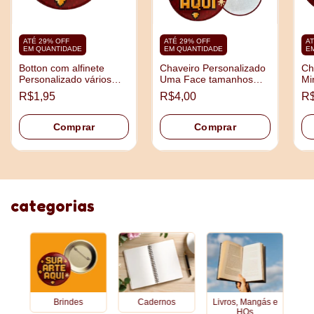
ATÉ 29% OFF
ATÉ 29% OFF
AT
EM QUANTIDADE
EM QUANTIDADE
E
Botton com alfinete
Chaveiro Personalizado
Ch
Personalizado vários
Uma Face tamanhos
Mi
tamanhos
3,5cm e 4,5cm
5,
R$1,95
R$4,00
R$
Comprar
Comprar
categorias
Brindes
Cadernos
Livros, Mangás e
HQs