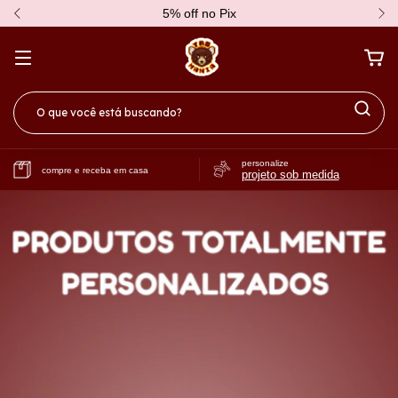
todos os produtos são sob encomenda
personalize
compre e receba em casa
projeto sob medida