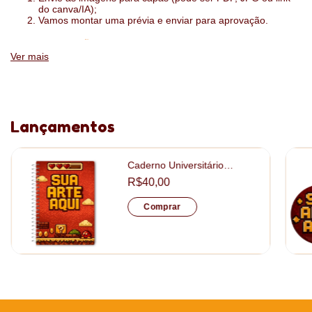
do canva/IA);
Vamos montar uma prévia e enviar para aprovação.
:
ESPECIFICAÇÕES
Ver mais
1 dia por página ou 2 dias por página
folhas sulfite 75g
impressão das folhas interiores com a sua logo
Lançamentos
tamanho: 15x21cm
Caderno Universitário
Capa: papel fotográfico 130gr + papelão 15mm
Personalizado tamanho
R$40,00
20x28cm
Acabamento: laminação fosca
Comprar
Descontos Progressivos
Quanto mais itens você leva, menor é o valoro pago por unidade.
O desconto é aplicado automaticamente no seu carrinho assim
que você atinge as quantidades abaixo: