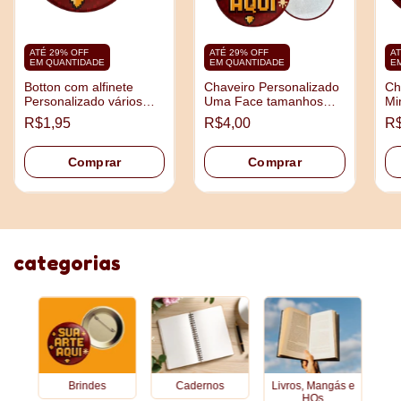
ATÉ 29% OFF
ATÉ 29% OFF
AT
EM QUANTIDADE
EM QUANTIDADE
E
Botton com alfinete
Chaveiro Personalizado
Ch
Personalizado vários
Uma Face tamanhos
Mi
tamanhos
3,5cm e 4,5cm
5,
R$1,95
R$4,00
R$
Comprar
Comprar
categorias
Brindes
Cadernos
Livros, Mangás e
HQs