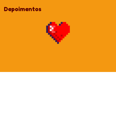
1 a 50 unidades:
Valor integral.
Depoimentos
A partir de 51 unidades:
8% OFF em cada item.
A partir de 101 unidades:
13% OFF em cada item.
A partir de 301 unidades:
18% OFF em cada item.
Acima de 501 unidades:
29% OFF em cada item.
Dica: Você pode comprar qualquer quantidade (ex: 52, 105 ou
600 unidades), o sistema calculará o melhor desconto para você!
ATENÇÃO:
Para que seu projeto tenha o máximo de fidelidade de cor, ao
enviar a imagem garanta que esteja em formato CMYK (para
impressão);
As cores que vemos na tela estão em RGB e o CMYK é para
impressão. Normalmente conseguimos chegar no tom 99%
parecido com o que é demonstrado na tela, mas por essa