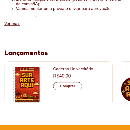
do canva/IA);
Vamos montar uma prévia e enviar para aprovação.
:
ESPECIFICAÇÕES
Ver mais
1 dia por página ou 2 dias por página
folhas sulfite 75g
impressão das folhas interiores com a sua logo
Lançamentos
tamanho: 15x21cm
Caderno Universitário
Capa: papel fotográfico 130gr + papelão 15mm
Personalizado tamanho
R$40,00
20x28cm
Acabamento: laminação fosca
Comprar
Descontos Progressivos
Quanto mais itens você leva, menor é o valoro pago por unidade.
O desconto é aplicado automaticamente no seu carrinho assim
que você atinge as quantidades abaixo: