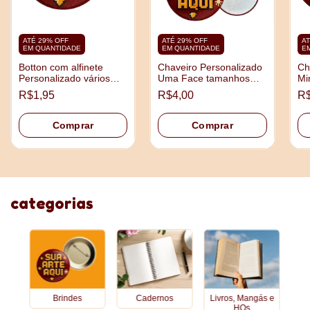
ATÉ 29% OFF
ATÉ 29% OFF
AT
EM QUANTIDADE
EM QUANTIDADE
E
Botton com alfinete
Chaveiro Personalizado
Ch
Personalizado vários
Uma Face tamanhos
Mi
tamanhos
3,5cm e 4,5cm
5,
R$1,95
R$4,00
R$
Comprar
Comprar
categorias
Brindes
Cadernos
Livros, Mangás e
HQs