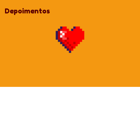
1 a 50 unidades:
Valor integral.
Depoimentos
A partir de 51 unidades:
8% OFF em cada item.
A partir de 101 unidades:
13% OFF em cada item.
A partir de 301 unidades:
18% OFF em cada item.
Acima de 501 unidades:
29% OFF em cada item.
Dica: Você pode comprar qualquer quantidade (ex: 52, 105 ou
600 unidades), o sistema calculará o melhor desconto para você!
ATENÇÃO:
Para que seu projeto tenha o máximo de fidelidade de cor, ao
enviar a imagem garanta que esteja em formato CMYK (para
impressão);
As cores que vemos na tela estão em RGB e o CMYK é para
impressão. Normalmente conseguimos chegar no tom 99%
parecido com o que é demonstrado na tela, mas por essa