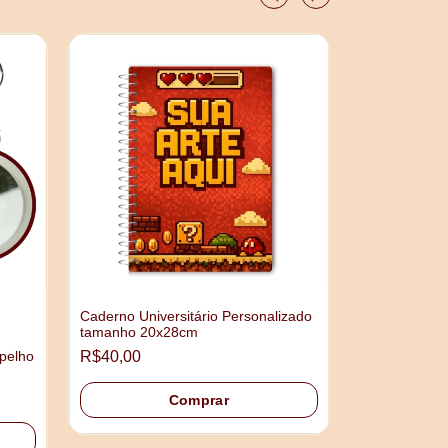
Caderno Universitário Personalizado
tamanho 20x28cm
Mangá ou HQ
pelho
R$40,00
Personalizad
R$45,00
Comprar