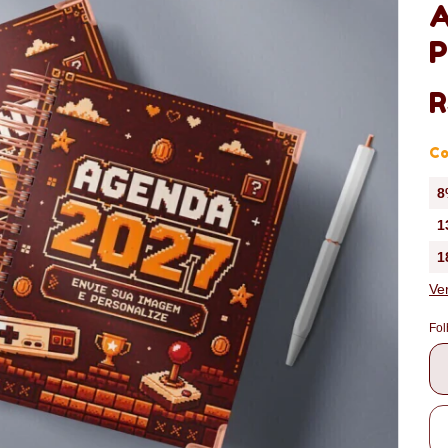
A
P
R
Co
8
1
1
Ve
Fol