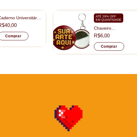
ATÉ 29% OFF
Caderno Universitário
EM QUANTIDADE
Personalizado
R$40,00
tamanho 20x28cm
Chaveiro
Personalizado Mini
R$6,00
Comprar
Espelho tamanho
5,5cm
Comprar
D
Qu
po
no
ab