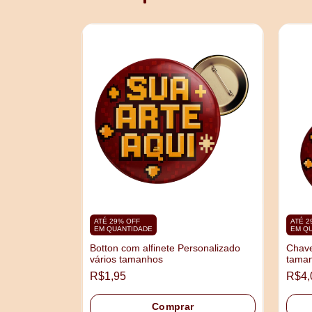
DURA 20x28cm
ATÉ 29% OFF
ATÉ 2
EM QUANTIDADE
EM Q
Botton com alfinete Personalizado
Chave
vários tamanhos
taman
R$1,95
R$4,
Comprar