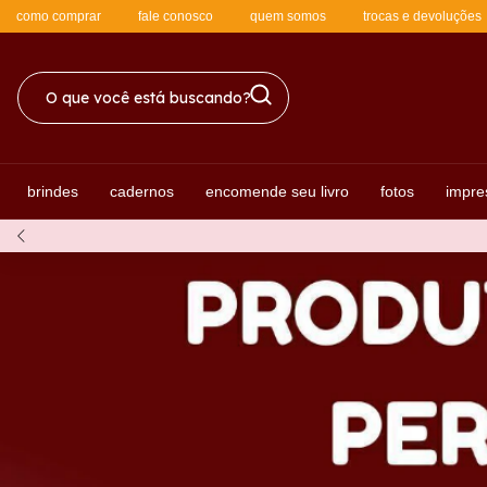
como comprar
fale conosco
quem somos
trocas e devoluções
brindes
cadernos
encomende seu livro
fotos
impre