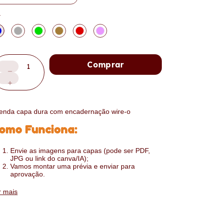
r
enda capa dura com encadernação wire-o
omo Funciona:
Envie as imagens para capas (pode ser PDF,
JPG ou link do canva/IA);
Vamos montar uma prévia e enviar para
aprovação.
:
SPECIFICAÇÕES
r mais
1 dia por página ou 2 dias por página