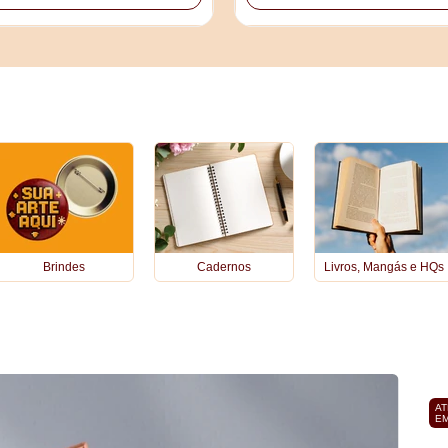
Brindes
Cadernos
Livros, Mangás e HQs
AT
EM