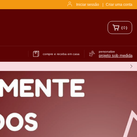
Iniciar sessão
|
Criar uma conta
(
0
)
personalize
compre e receba em casa
projeto sob medida