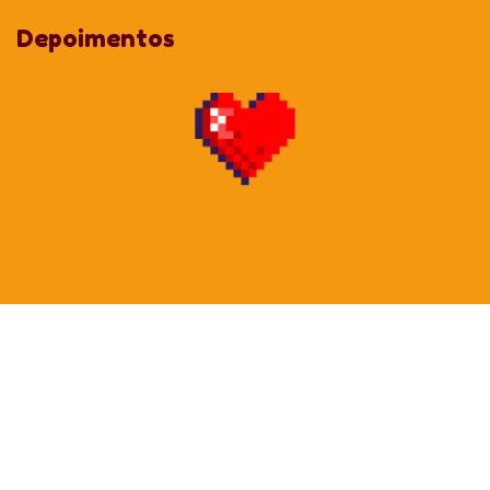
1 a 50 unidades:
Valor integral.
Depoimentos
A partir de 51 unidades:
8% OFF em cada item.
A partir de 101 unidades:
13% OFF em cada item.
A partir de 301 unidades:
18% OFF em cada item.
Acima de 501 unidades:
29% OFF em cada item.
Dica: Você pode comprar qualquer quantidade (ex: 52, 105 ou
600 unidades), o sistema calculará o melhor desconto para você!
ATENÇÃO:
Para que seu projeto tenha o máximo de fidelidade de cor, ao
enviar a imagem garanta que esteja em formato CMYK (para
impressão);
As cores que vemos na tela estão em RGB e o CMYK é para
impressão. Normalmente conseguimos chegar no tom 99%
parecido com o que é demonstrado na tela, mas por essa