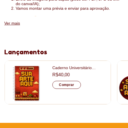
do canva/IA);
Vamos montar uma prévia e enviar para aprovação.
:
ESPECIFICAÇÕES
Ver mais
1 dia por página ou 2 dias por página
folhas sulfite 75g
impressão das folhas interiores com a sua logo
Lançamentos
tamanho: 15x21cm
Caderno Universitário
Capa: papel fotográfico 130gr + papelão 15mm
Personalizado tamanho
R$40,00
20x28cm
Acabamento: laminação fosca
Comprar
Descontos Progressivos
Quanto mais itens você leva, menor é o valoro pago por unidade.
O desconto é aplicado automaticamente no seu carrinho assim
que você atinge as quantidades abaixo: