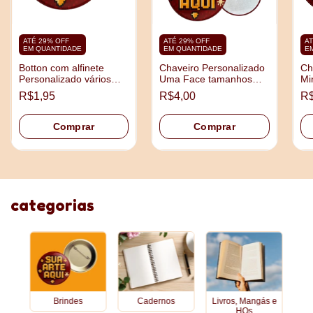
ATÉ 29% OFF
ATÉ 29% OFF
AT
EM QUANTIDADE
EM QUANTIDADE
E
Botton com alfinete
Chaveiro Personalizado
Ch
Personalizado vários
Uma Face tamanhos
Mi
tamanhos
3,5cm e 4,5cm
5,
R$1,95
R$4,00
R$
Comprar
Comprar
categorias
Brindes
Cadernos
Livros, Mangás e
HQs