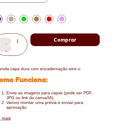
r
enda capa dura com encadernação wire-o
omo Funciona:
Envie as imagens para capas (pode ser PDF,
JPG ou link do canva/IA);
Vamos montar uma prévia e enviar para
aprovação.
:
SPECIFICAÇÕES
r mais
1 dia por página ou 2 dias por página