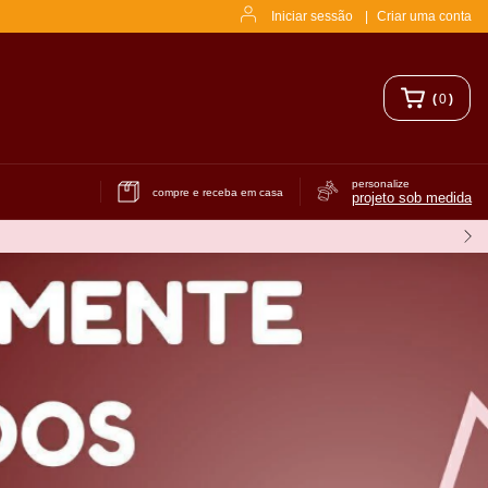
Iniciar sessão
|
Criar uma conta
(
0
)
personalize
compre e receba em casa
projeto sob medida