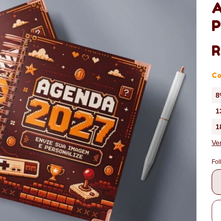
A
P
R
Co
8
1
1
Ve
Fol