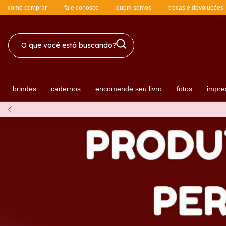
como comprar
fale conosco
quem somos
trocas e devoluções
brindes
cadernos
encomende seu livro
fotos
impre