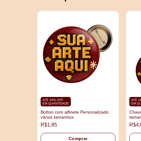
DURA 20x28cm
ATÉ 29% OFF
ATÉ 2
EM QUANTIDADE
EM Q
Botton com alfinete Personalizado
Chave
vários tamanhos
taman
R$1,95
R$4,
Comprar