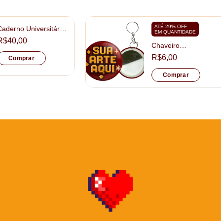
ATÉ 29% OFF
Caderno Universitário
EM QUANTIDADE
Personalizado
R$40,00
tamanho 20x28cm
Chaveiro
Personalizado Mini
R$6,00
Comprar
Espelho tamanho
5,5cm
Comprar
D
Qu
po
no
ab