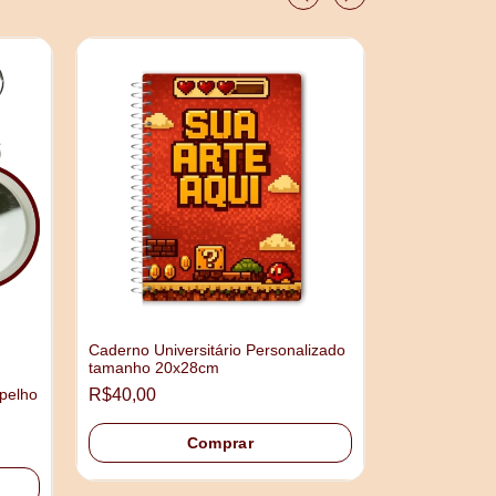
Caderno Universitário Personalizado
tamanho 20x28cm
Mangá ou HQ
pelho
R$40,00
Personalizad
R$45,00
Comprar