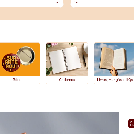
Brindes
Cadernos
Livros, Mangás e HQs
AT
EM